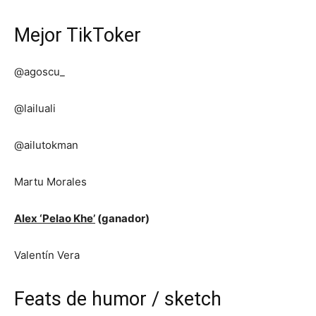
Mejor TikToker
@agoscu_
@lailuali
@ailutokman
Martu Morales
Alex ‘Pelao Khe’
(ganador)
Valentín Vera
Feats de humor / sketch