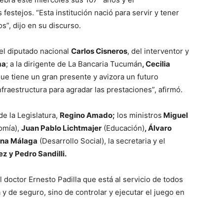
 festejos. “Esta institución nació para servir y tener
s”, dijo en su discurso.
el diputado nacional
Carlos Cisneros
, del interventor y
ma
; a la dirigente de La Bancaria Tucumán
, Cecilia
que tiene un gran presente y avizora un futuro
raestructura para agradar las prestaciones”, afirmó.
de la Legislatura,
Regino Amado;
los ministros
Miguel
omía),
Juan Pablo Lichtmajer
(Educación)
, Álvaro
ena Málaga
(Desarrollo Social), la secretaria y el
ez y Pedro Sandilli.
l doctor Ernesto Padilla que está al servicio de todos
 y de seguro, sino de controlar y ejecutar el juego en