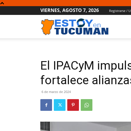
VIERNES, AGOSTO 7, 2026
Registrarse / U
Estoy
en
El IPACyM impuls
Tucumán
fortalece alianza
6 de marzo de 2024