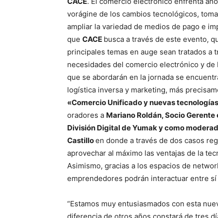
CACE
. El comercio electrónico enfrenta año
vorágine de los cambios tecnológicos, toma
ampliar la variedad de medios de pago e im
que
CACE
busca a través de este evento, qu
principales temas en auge sean tratados a t
necesidades del comercio electrónico y de la
que se abordarán en la jornada se encuentra
logística inversa y marketing, más precisam
«Comercio Unificado y nuevas tecnologías
oradores a
Mariano Roldán, Socio Gerente 
División Digital de Yumak y como modera
Castillo
en donde a través de dos casos re
aprovechar al máximo las ventajas de la tecn
Asimismo, gracias a los espacios de networ
emprendedores podrán interactuar entre sí
“Estamos muy entusiasmados con esta nue
diferencia de otros años constará de tres dí