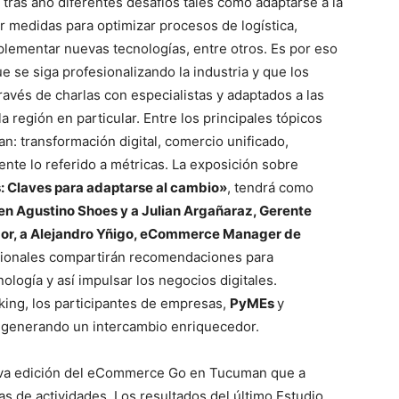
 tras año diferentes desafíos tales como adaptarse a la
r medidas para optimizar procesos de logística,
plementar nuevas tecnologías, entre otros. Es por eso
e se siga profesionalizando la industria y que los
ravés de charlas con especialistas y adaptados a las
 región en particular. Entre los principales tópicos
n: transformación digital, comercio unificado,
ente lo referido a métricas. La exposición sobre
: Claves para adaptarse al cambio»
, tendrá como
en Agustino Shoes y a Julian Argañaraz, Gerente
dor, a Alejandro Yñigo, eCommerce Manager de
gionales compartirán recomendaciones para
ología y así impulsar los negocios digitales.
king, los participantes de empresas,
PyMEs
y
 generando un intercambio enriquecedor.
va edición del eCommerce Go en Tucuman que a
as de actividades. Los resultados del último Estudio