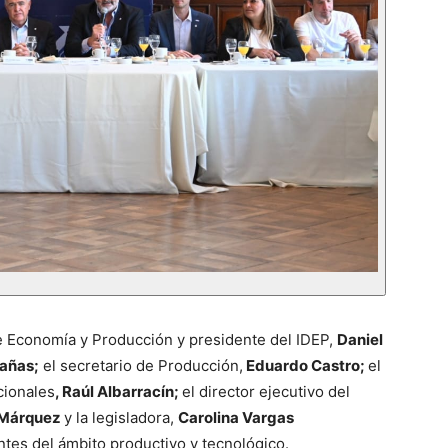
e Economía y Producción y presidente del IDEP
,
Daniel
sañas;
el secretario de Producción,
Eduardo Castro;
el
cionales
, Raúl Albarracín;
el director ejecutivo del
 Márquez
y la legisladora,
Carolina Vargas
ntes del ámbito productivo y tecnológico.