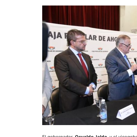
El gobernador,
Osvaldo Jaldo
, y el vicego