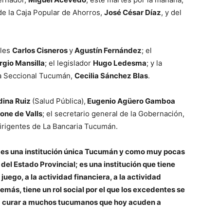
 de la Caja Popular de Ahorros,
José César Díaz
, y del
ales
Carlos Cisneros
y
Agustín Fernández
; el
rgio Mansilla
; el legislador
Hugo Ledesma
; y la
ia Seccional Tucumán,
Cecilia Sánchez Blas
.
dina Ruiz
(Salud Pública),
Eugenio Agüero Gamboa
one de Valls
; el secretario general de la Gobernación,
 dirigentes de La Bancaria Tucumán.
r es una institución única Tucumán y como muy pocas
del Estado Provincial; es una institución que tiene
uego, a la actividad financiera, a la actividad
emás, tiene un rol social por el que los excedentes se
ra curar a muchos tucumanos que hoy acuden a