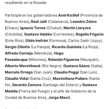
resaltando en la Rosada.
Participaron los gobernadores
Axel Kicillof
(Provincia de
Buenos Aires)
, Raúl Jalil
(Catamarca),
Leandro Zdero
(
Chaco),
Ignacio Torres
(Chubut),
Martín Llaryora
(Córdoba),
Gustavo Valdés
(Corrientes),
Rogelio Frigerio
(Ente Ríos),
Gildo Insfrán
(Formosa), Carlos Sadir (Jujuy),
Sergio Ziliotto
(La Pampa),
Ricardo Quintela
(La Rioja),
Alfredo Cornejo
(Mendoza),
Hugo
Passalacqua
(Misiones),
Rolando Figueroa
(Neuquén),
Alberto Weretilneck
(Río Negro),
Gustavo Sáenz
(Salta),
Marcelo Orrego
(San Juan),
Claudio Poggi
(San Luis),
Claudio Vidal
(Santa Cruz),
Maximiliano Pullaro
(Santa
Fe),
Gerardo Zamora
(Santiago del Estero) y
Gustavo
Melella (
Tierra del Fuego) y el jefe de Gobierno de la
Ciudad de Buenos Aires,
Jorge Macri.