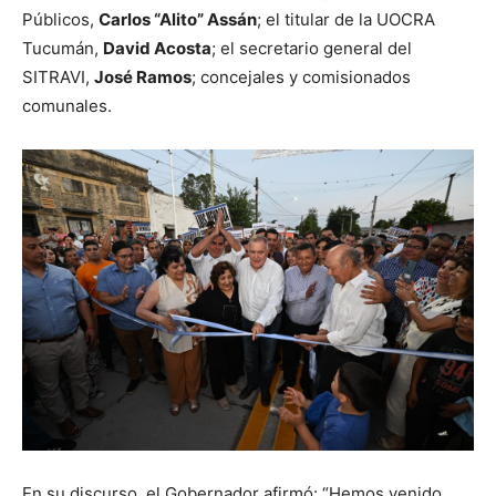
Públicos,
Carlos “Alito” Assán
; el titular de la UOCRA
Tucumán,
David Acosta
; el secretario general del
SITRAVI,
José Ramos
; concejales y comisionados
comunales.
En su discurso, el Gobernador afirmó: “Hemos venido