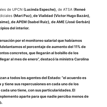
ales de UPCN (
Lucinda Espeche),
de ATSA (
Reneé
udiciales
(
Mari Paz
), de Vialidad (
Victor Hugo Bazán
),
aime
)
, de APEM (
Isabel Ruiz
),
de AME (
José Gerbán
)
pios del interior.
ersación por el monitoreo salarial que habíamos
 Adelantamos el porcentaje de aumento del 11% de
os concretos, que llegarán al bolsillo de los
llegar al mes de enero”, destacó la ministra Carolina
an a todos los agentes del Estado: “el acuerdo es
a y tiene sus repercusiones en cada uno de los
e cada uno tiene, con sus particularidades.
El
omplemento aparte para que nadie perciba menos de
ó.