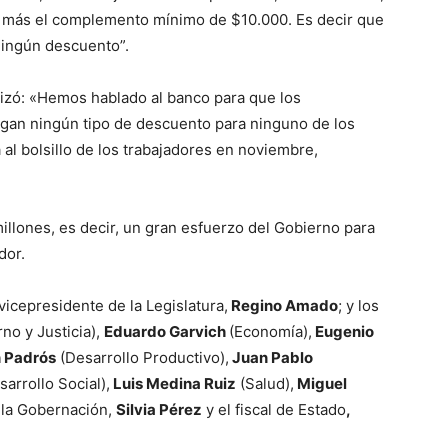
 más el complemento mínimo de $10.000. Es decir que
 ningún descuento”.
tizó: «Hemos hablado al banco para que los
an ningún tipo de descuento para ninguno de los
 al bolsillo de los trabajadores en noviembre,
millones, es decir, un gran esfuerzo del Gobierno para
dor.
vicepresidente de la Legislatura,
Regino Amado
; y los
no y Justicia),
Eduardo Garvich
(Economía),
Eugenio
 Padrós
(Desarrollo Productivo),
Juan Pablo
arrollo Social),
Luis Medina Ruiz
(Salud),
Miguel
e la Gobernación,
Silvia Pérez
y el fiscal de Estado
,