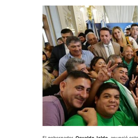
El gobernador,
Osvaldo Jaldo,
anunció este