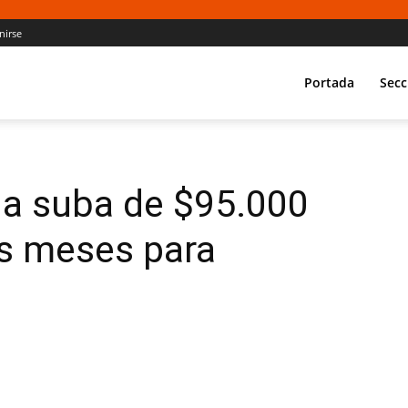
nirse
Portada
Secc
na suba de $95.000
es meses para