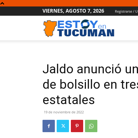
VIERNES, AGOSTO 7, 2026
Registrarse / U
Estoy
en
Jaldo anunció u
Tucumán
de bolsillo en tr
estatales
19 de noviembre de 2022