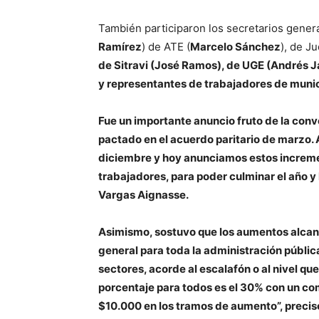
También participaron los secretarios gener
Ramírez
) de ATE (
Marcelo Sánchez
), de J
de Sitravi (
José Ramo
s
)
,
de UGE
(
Andrés J
y representantes de trabajadores de munici
Fue un importante anuncio fruto de la conv
pactado en el acuerdo paritario de marzo.
diciembre y hoy anunciamos estos increment
trabajadores, para poder culminar el año y 
Vargas Aignasse.
Asimismo, sostuvo que los aumentos alcanz
general para toda la administración públic
sectores, acorde al escalafón o al nivel qu
porcentaje para todos es el 30% con un c
$10.000 en los tramos de aumento
”, precis