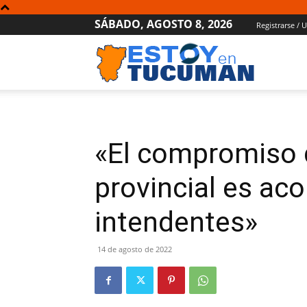
SÁBADO, AGOSTO 8, 2026
Registrarse / 
Estoy
en
«El compromiso 
Tucumán
provincial es ac
intendentes»
14 de agosto de 2022