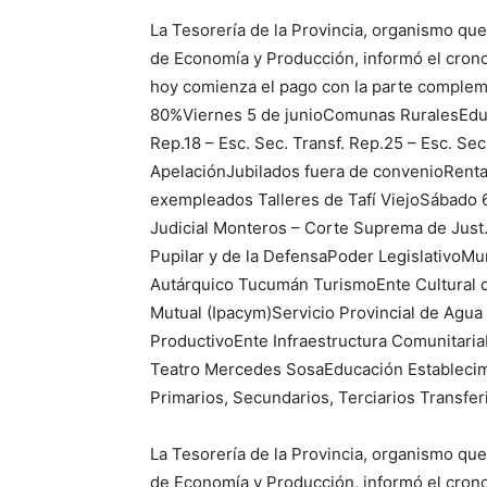
La Tesorería de la Provincia, organismo qu
de Economía y Producción, informó el cro
hoy comienza el pago con la parte complem
80%Viernes 5 de junioComunas RuralesEduca
Rep.18 – Esc. Sec. Transf. Rep.25 – Esc. Se
ApelaciónJubilados fuera de convenioRenta
exempleados Talleres de Tafí ViejoSábado 6
Judicial Monteros – Corte Suprema de Just. 
Pupilar y de la DefensaPoder LegislativoMu
Autárquico Tucumán TurismoEnte Cultural d
Mutual (Ipacym)Servicio Provincial de Agua
ProductivoEnte Infraestructura Comunitaria
Teatro Mercedes SosaEducación Establecimi
Primarios, Secundarios, Terciarios Transfer
La Tesorería de la Provincia, organismo qu
de Economía y Producción, informó el cron