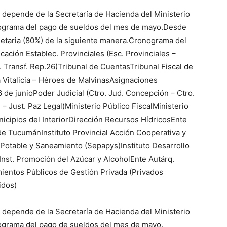
e depende de la Secretaría de Hacienda del Ministerio
nograma del pago de sueldos del mes de mayo.Desde
etaria (80%) de la siguiente manera.Cronograma del
ción Establec. Provinciales (Esc. Provinciales –
c. Transf. Rep.26)Tribunal de CuentasTribunal Fiscal de
 Vitalicia – Héroes de MalvinasAsignaciones
 de junioPoder Judicial (Ctro. Jud. Concepción – Ctro.
– Just. Paz Legal)Ministerio Público FiscalMinisterio
nicipios del InteriorDirección Recursos HídricosEnte
e TucumánInstituto Provincial Acción Cooperativa y
 Potable y Saneamiento (Sepapys)Instituto Desarrollo
Inst. Promoción del Azúcar y AlcoholEnte Autárq.
entos Públicos de Gestión Privada (Privados
idos)
e depende de la Secretaría de Hacienda del Ministerio
ograma del pago de sueldos del mes de mayo.